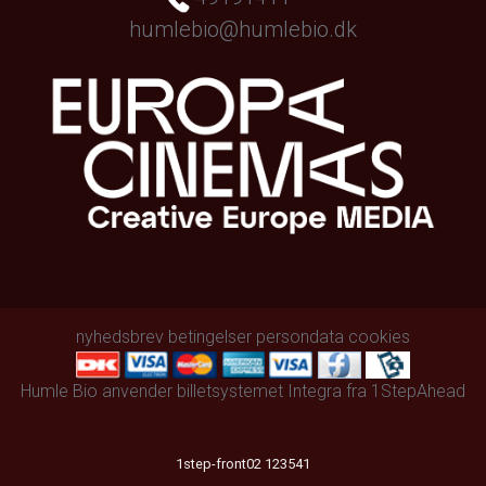
humlebio@humlebio.dk
nyhedsbrev
betingelser
persondata
cookies
Humle Bio anvender
billetsystemet Integra
fra
1StepAhead
1step-front02 123541