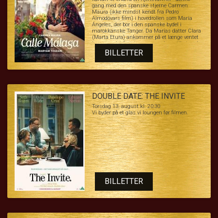
gang med den spanske stjerne Carmen
Maura (ikke mindst kendt fra Pedro
Almodóvars film) i hovedrollen som María
Ángeles, der bor i den spanske bydel i
marokkanske Tanger. Da Marías datter Clara
(Marta Etura) ankommer på et længe ventet
besøg, er det for at presse moderen til at sælge
sin lejlighed, så datteren kan komme ud af
BILLETTER
sine økonomiske problemer efter en nylig
skilsmisse. Men María, der er dybt forankret i
sit lokalsamfund og værdsat af sine naboer,
beslutter sig for at blive… og her gælder alle
kneb.
DOUBLE DATE: THE INVITE
Torsdag 13. august kl. 20:30
Vi byder på et glas vi loungen før filmen.
BILLETTER