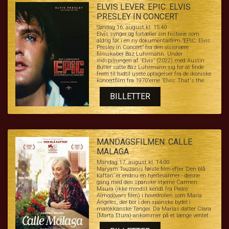
ELVIS LEVER: EPIC: ELVIS
PRESLEY IN CONCERT
Søndag 16. august kl. 15:40
Elvis synger og fortæller sin historie som
aldrig før i en ny dokumentarfilm ”EPiC: Elvis
Presley in Concert” fra den visionære
filmskaber Baz Luhrmann. Under
indspilningen af 'Elvis' (2022) med Austin
Butler satte Baz Luhrmann sig for at finde
frem til hidtil usete optagelser fra de ikoniske
koncertfilm fra 1970'erne 'Elvis: That's the
Way It Is' og 'Elvis on Tour', som angiveligt var
gået tabt. En af de første visninger på ”EPiC:
BILLETTER
Elvis Presley in Concert” i USA finder sted i
Elvis Presleys tidligere palæ, Graceland, den 8.
januar 2026, hvad der ville have været The
King’s 91-års fødselsdag.
MANDAGSFILMEN: CALLE
MALAGA
Mandag 17. august kl. 14:00
Maryam Touzanis første film efter ’Den blå
kaftan’ er endnu en hjertevarmer - denne
gang med den spanske stjerne Carmen
Maura (ikke mindst kendt fra Pedro
Almodóvars film) i hovedrollen som María
Ángeles, der bor i den spanske bydel i
marokkanske Tanger. Da Marías datter Clara
(Marta Etura) ankommer på et længe ventet
besøg, er det for at presse moderen til at sælge
sin lejlighed, så datteren kan komme ud af