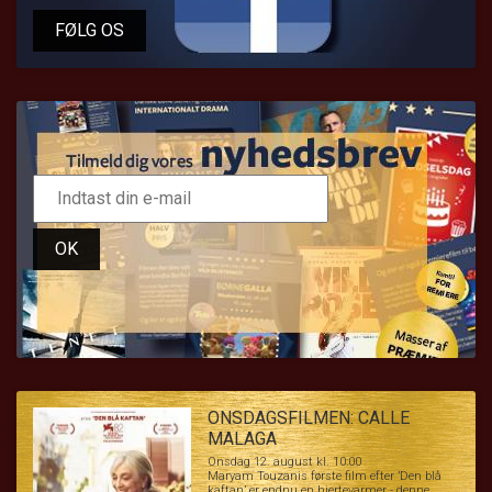
FØLG OS
OK
ONSDAGSFILMEN: CALLE
MALAGA
Onsdag 12. august kl. 10:00
Maryam Touzanis første film efter ’Den blå
kaftan’ er endnu en hjertevarmer - denne