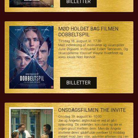
BILLETTER
sine økonomiske problemer efter en nylig
skilsmisse. Men María, der er dybt forankret i
sit lokalsamfund og værdsat af sine naboer,
beslutter sig for at blive… og her gælder alle
kneb.
MØD HOLDET BAG FILMEN:
DOBBELTSPIL
Tirsdag 18. august kl. 17:30
Med indledning af instruktør og skuespiller
Julie Ølgaard. Instruktør Esben Tønnesen. Og
skuespillerne Youssef Wayne Hvidtfeldt og
vores lokale Neel Rønholt.
BILLETTER
ONSDAGSFILMEN: THE INVITE
Onsdag 19. august kl. 10:00
Joe og Angelas ægteskab er ved at gå i
opløsning. De skændes konstant og der er
ingen gnist mellem dem. Men da Angela
inviterer deres gådefulde overboer til middag
meget mod Joes vilje, udvikler aftenen sig i en