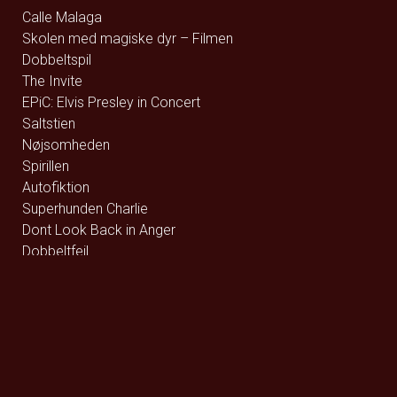
Calle Malaga
Skolen med magiske dyr – Filmen
Dobbeltspil
The Invite
EPiC: Elvis Presley in Concert
Saltstien
Nøjsomheden
Spirillen
Autofiktion
Superhunden Charlie
Dont Look Back in Anger
Dobbeltfejl
Betty Ballon
Digger
Queen Budapest
F for Får 3 - Et monster på bondegården
Den glemte ø - DK Tale
Den store diamantjagt