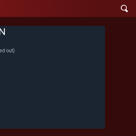
EN
ed out)