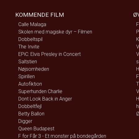
KOMMENDE FILM
Ø
Calle Malaga
F
Skolen med magiske dyr – Filmen
P
Dobbeltspil
K
The Invite
V
EPiC: Elvis Presley in Concert
V
Saltstien
s
Nøjsomheden
H
Spirillen
F
Autofiktion
T
Superhunden Charlie
V
Dont Look Back in Anger
H
Dobbeltfejl
h
Betty Ballon
Ø
Digger
Queen Budapest
F for Får 3 - Et monster på bondegården