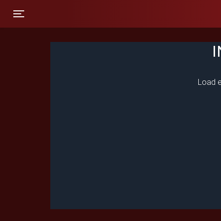
Toggle navigation
I
Load e