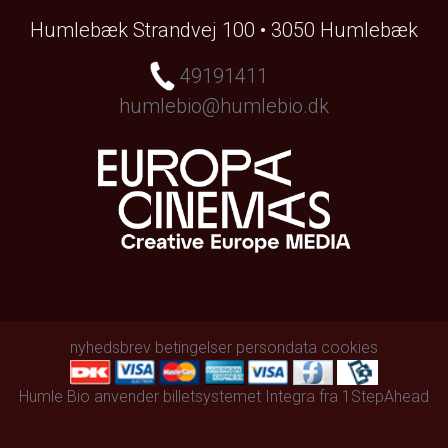
Humlebæk Strandvej 100 • 3050 Humlebæk
49191411
humlebio@humlebio.dk
nyhedsbrev
betingelser
persondata
cookies
Humle Bio anvender
billetsystemet Integra
fra
1StepAhead