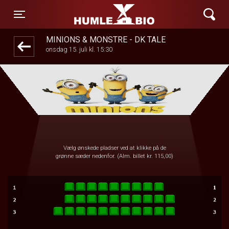
Humle Bio
1step-front02 085151
Toggle navigation
MINIONS & MONSTRE - DK TALE
onsdag 15. juli kl. 15:30
Vælg ønskede pladser ved at klikke på de
grønne sæder nedenfor. (Alm. billet kr. 115,00)