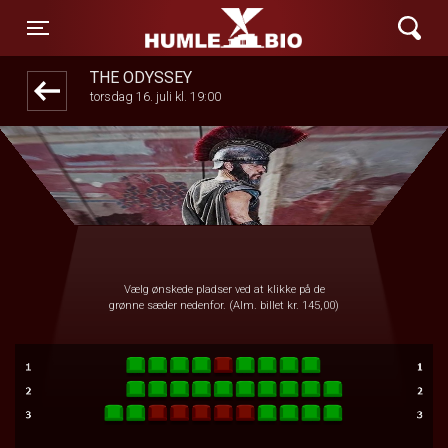
Humle Bio
front03-cc 125209
Toggle navigation
THE ODYSSEY
torsdag 16. juli kl. 19:00
Vælg ønskede pladser ved at klikke på de
grønne sæder nedenfor. (Alm. billet kr. 145,00)